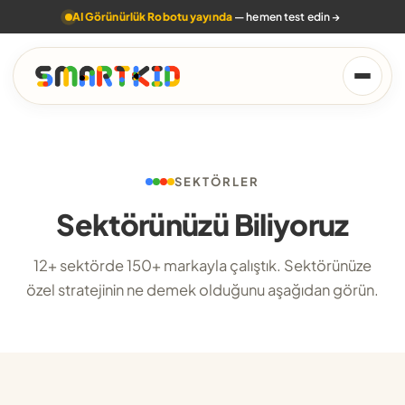
AI Görünürlük Robotu yayında
— hemen test edin
→
SEKTÖRLER
Sektörünüzü Biliyoruz
12+ sektörde 150+ markayla çalıştık. Sektörünüze
özel stratejinin ne demek olduğunu aşağıdan görün.