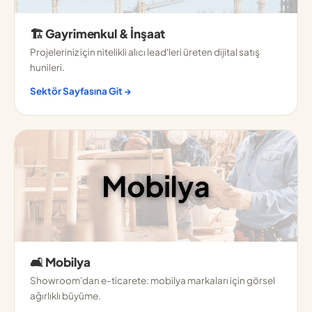
🏗️ Gayrimenkul & İnşaat
Projeleriniz için nitelikli alıcı lead'leri üreten dijital satış
hunileri.
Sektör Sayfasına Git →
🛋️ Mobilya
Showroom'dan e-ticarete: mobilya markaları için görsel
ağırlıklı büyüme.