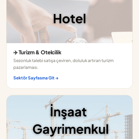
✈️ Turizm & Otelcilik
Sezonluk talebi satışa çeviren, doluluk artıran turizm
pazarlaması.
Sektör Sayfasına Git →