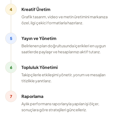
Kreatif Üretim
4
Grafik tasarım, video ve metin üretimini markanıza
özel, ilgi çekici formatlarla hazırlarız.
Yayın ve Yönetim
5
Belirlenen plan doğrultusunda içerikleri en uygun
saatlerde paylaşır ve hesaplarınızı aktif tutarız.
Topluluk Yönetimi
6
Takipçilerle etkileşimi yönetir, yorum ve mesajları
titizlikle yanıtlarız.
Raporlama
7
Aylık performans raporlarıyla yapılan işi ölçer,
sonuçlara göre stratejileri güncelleriz.