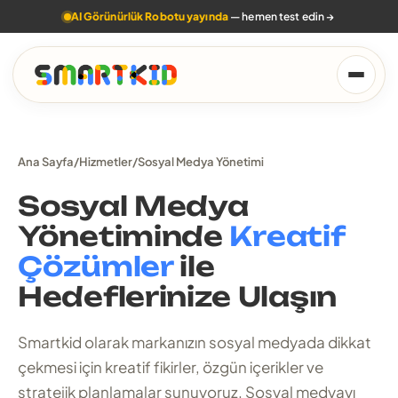
AI Görünürlük Robotu yayında
— hemen test edin
→
Ana Sayfa
/
Hizmetler
/
Sosyal Medya Yönetimi
Sosyal Medya
Yönetiminde
Kreatif
Çözümler
ile
Hedeflerinize Ulaşın
Smartkid olarak markanızın sosyal medyada dikkat
çekmesi için kreatif fikirler, özgün içerikler ve
stratejik planlamalar sunuyoruz. Sosyal medyayı