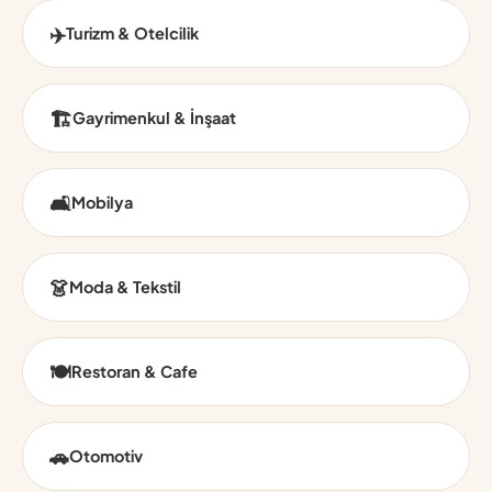
✈️
Turizm & Otelcilik
🏗️
Gayrimenkul & İnşaat
🛋️
Mobilya
👗
Moda & Tekstil
🍽️
Restoran & Cafe
🚗
Otomotiv