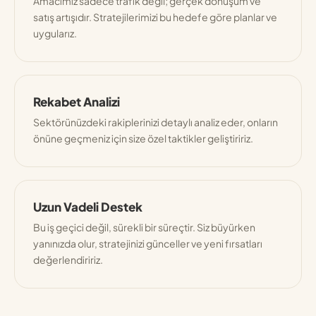
Amacımız sadece trafik değil; gerçek dönüşüm ve
satış artışıdır. Stratejilerimizi bu hedefe göre planlar ve
uygularız.
Rekabet Analizi
Sektörünüzdeki rakiplerinizi detaylı analiz eder, onların
önüne geçmeniz için size özel taktikler geliştiririz.
Uzun Vadeli Destek
Bu iş geçici değil, sürekli bir süreçtir. Siz büyürken
yanınızda olur, stratejinizi günceller ve yeni fırsatları
değerlendiririz.