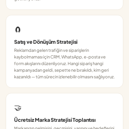
🧲
Satış ve Dönüşüm Stratejisi
Reklamdan gelen trafiğin ve siparişlerin
kaybolmaması için CRM, WhatsApp, e-posta ve
form akışlarını düzenliyoruz. Hangi sipariş hangi
kampanyadan geldi, sepette ne bırakıldı, kim geri
kazanıldı — tüm sürecin izlenebilir olmasını sağlıyoruz.
🤝
Ücretsiz Marka Stratejisi Toplantısı
Markanızın gelmişini, geçmişini, yarınını ve hedeflerini