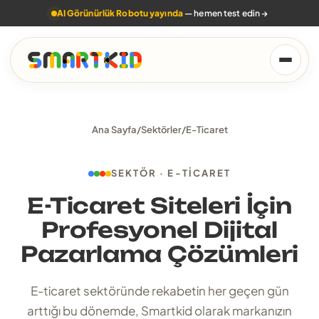
AI Görünürlük Robotu yayında
— hemen test edin
→
Ana Sayfa
/
Sektörler
/
E-Ticaret
SEKTÖR · E-TICARET
E-Ticaret Siteleri İçin
Profesyonel Dijital
Pazarlama Çözümleri
E-ticaret sektöründe rekabetin her geçen gün
arttığı bu dönemde, Smartkid olarak markanızın