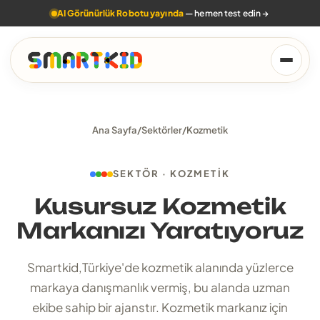
AI Görünürlük Robotu yayında
— hemen test edin
→
Ana Sayfa
/
Sektörler
/
Kozmetik
SEKTÖR · KOZMETIK
Kusursuz Kozmetik
Markanızı Yaratıyoruz
Smartkid,Türkiye'de kozmetik alanında yüzlerce
markaya danışmanlık vermiş, bu alanda uzman
ekibe sahip bir ajanstır. Kozmetik markanız için