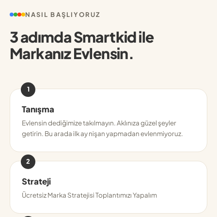
NASIL BAŞLIYORUZ
3 adımda Smartkid ile
Markanız Evlensin.
1
Tanışma
Evlensin dediğimize takılmayın. Aklınıza güzel şeyler
getirin. Bu arada ilk ay nişan yapmadan evlenmiyoruz.
2
Strateji
Ücretsiz Marka Stratejisi Toplantımızı Yapalım